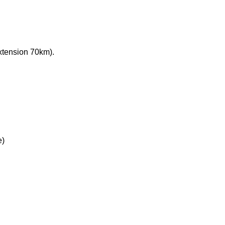
és (sauf extension 70km).
e)