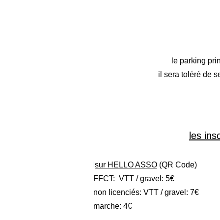
le parking pri
il sera toléré de 
les ins
l
sur HELLO ASSO
(QR Code)
​FFCT: VTT / gravel: 5€
non licenciés: VTT / gravel: 7€
marche: 4€