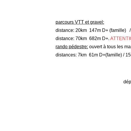
parcours VTT et gravel:
distance: 20km 147m D+ (famil
distance: 70km 682m D+.
ATTENTION
rando pédestre:
ouvert à tous les ma
distances: 7km 61m D+(famille) / 
dép