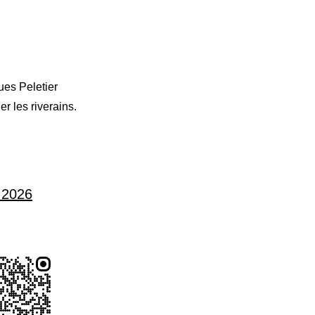
ues Peletier
r les riverains.
e 2026